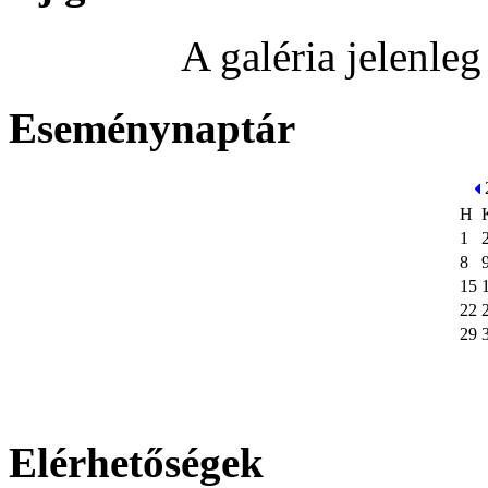
A galéria jelenle
Eseménynaptár
H
1
8
15
22
29
Elérhetőségek