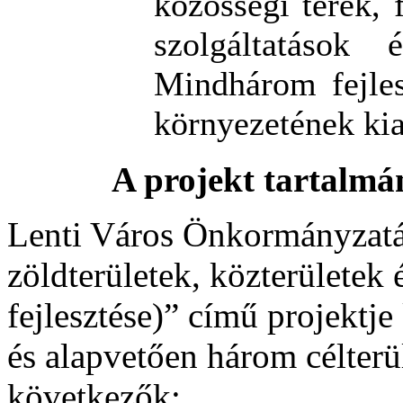
közösségi terek, 
szolgáltatások
Mindhárom fejles
környezetének kia
A projekt tartalmá
Lenti Város Önkormányzatá
zöldterületek, közterülete
fejlesztése)” című projektje
és alapvetően három célterü
következők: