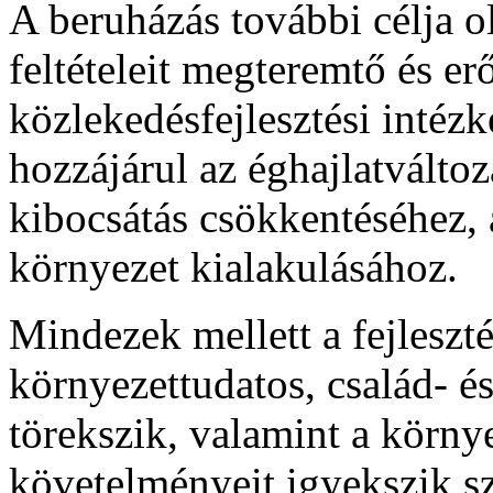
A beruházás további célja o
feltételeit megteremtő és erő
közlekedésfejlesztési intéz
hozzájárul az éghajlatválto
kibocsátás csökkentéséhez, a
környezet kialakulásához.
Mindezek mellett a fejleszté
környezettudatos, család- és
törekszik, valamint a körny
követelményeit igyekszik szo