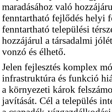
maradásához való hozzájárul
fenntartható fejlődés helyi f
fenntartható települési térs
hozzájárul a társadalmi jólé
vonzó és élhető.
Jelen fejlesztés komplex mó
infrastruktúra és funkció hi
a környezeti károk felszámol
javítását. Cél a település i
a csapadék-vízgazdálkodási 