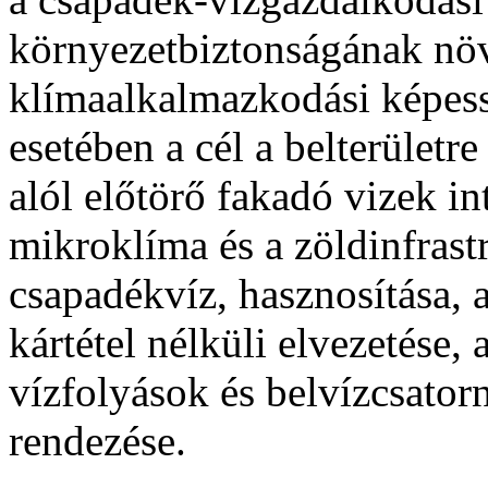
környezetbiztonságának növe
klímaalkalmazkodási képess
esetében a cél a belterületre
alól előtörő fakadó vizek in
mikroklíma és a zöldinfrast
csapadékvíz, hasznosítása, a
kártétel nélküli elvezetése,
vízfolyások és belvízcsator
rendezése.