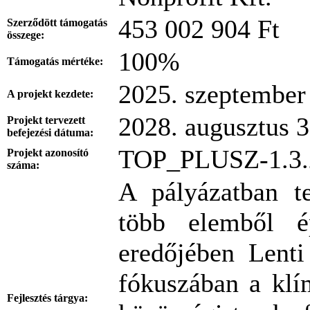
453 002 904 Ft
Szerződött támogatás
összege:
100%
Támogatás mértéke:
2025. szeptember
A projekt kezdete:
2028. augusztus 3
Projekt tervezett
befejezési dátuma:
TOP_PLUSZ-1.3.
Projekt azonosító
száma:
A pályázatban te
több elemből é
eredőjében Lenti
fókuszában a klím
Fejlesztés tárgya: